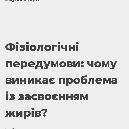
Фізіологічні
передумови
:
чому
виникає
проблема
із
засвоєнням
жирів
?