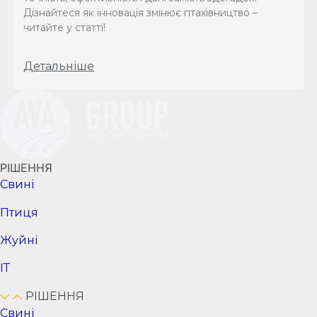
Дізнайтеся як інновація змінює птахівництво –
читайте у статті!
Детальніше
РІШЕННЯ
Cвині
Птиця
Жуйні
ІТ
РІШЕННЯ
Cвині