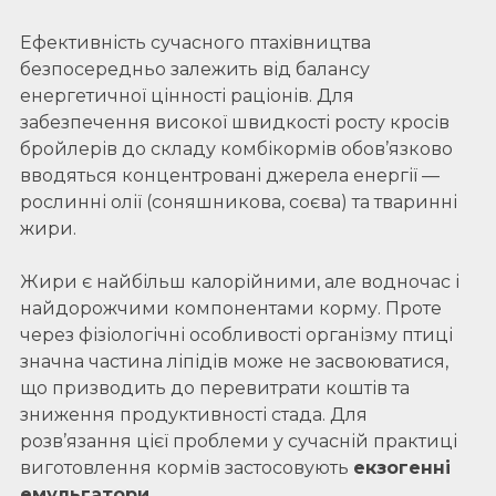
Ефективність сучасного птахівництва
безпосередньо залежить від балансу
енергетичної цінності раціонів. Для
забезпечення високої швидкості росту кросів
бройлерів до складу комбікормів обов’язково
вводяться концентровані джерела енергії —
рослинні олії (соняшникова, соєва) та тваринні
жири.
Жири є найбільш калорійними, але водночас і
найдорожчими компонентами корму. Проте
через фізіологічні особливості організму птиці
значна частина ліпідів може не засвоюватися,
що призводить до перевитрати коштів та
зниження продуктивності стада. Для
розв’язання цієї проблеми у сучасній практиці
виготовлення кормів застосовують
екзогенні
емульгатори
.