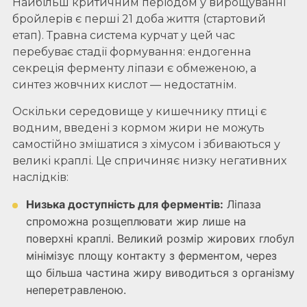
Найбільш критичним періодом у вирощуванні
бройлерів є перші 21 доба життя (стартовий
етап). Травна система курчат у цей час
перебуває стадії формування: ендогенна
секреція ферменту ліпази є обмеженою, а
синтез жовчних кислот — недостатнім.
Оскільки середовище у кишечнику птиці є
водним, введені з кормом жири не можуть
самостійно змішатися з хімусом і збиваються у
великі краплі. Це спричиняє низку негативних
наслідків:
Низька доступність для ферментів:
Ліпаза
спроможна розщеплювати жир лише на
поверхні краплі. Великий розмір жирових глобул
мінімізує площу контакту з ферментом, через
що більша частина жиру виводиться з організму
неперетравленою.