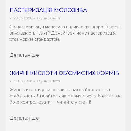
ПАСТЕРИЗАЦІЯ МОЛОЗИВА
•
29.05.2026
•
Жуйні
,
Статті
Як пастеризація молозива впливає на здоров'я, ріст і
виживаність телят? Дізнайтеся, чому пастеризація
стає новим стандартом.
Детальніше
ЖИРНІ КИСЛОТИ ОБ’ЄМИСТИХ КОРМІВ
•
31.03.2026
•
Жуйні
,
Статті
Жирні кислоти у силосі визначають його якість і
стабільність. Дізнайтесь, як формується їх баланс і як
його контролювати — читайте у статті!
Детальніше