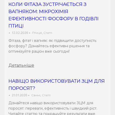
КОЛИ ФІТАЗА ЗУСТРІЧАЄТЬСЯ З
ВАПНЯКОМ: МІКРОХІМІЯ
ЕФЕКТИВНОСТІ ФОСФОРУ В ГОДІВЛІ
ПТИЦІ
•
12.02.2026
•
Птиця
,
Статті
Фітаза, фітат і вапняк: як підвищити доступність
фосфору? Дізнайтесь ефективні рішення та
оптимізуйте раціон вже сьогодні!
Детальніше
НАВІЩО ВИКОРИСТОВУВАТИ ЗЦМ ДЛЯ
ПОРОСЯТ?
•
21.01.2026
•
Свині
,
Статті
Дізнайтеся навіщо використовувати ЗЦМ для
поросят: переваги, ефективність і швидкий ріст.
Читайте статтю та покращуйте результати вже