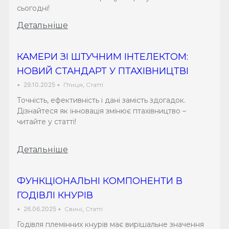
сьогодні!
Детальніше
КАМЕРИ ЗІ ШТУЧНИМ ІНТЕЛЕКТОМ:
НОВИЙ СТАНДАРТ У ПТАХІВНИЦТВІ
•
29.10.2025
•
Птиця
,
Статті
Точність, ефективність і дані замість здогадок.
Дізнайтеся як інновація змінює птахівництво –
читайте у статті!
Детальніше
ФУНКЦІОНАЛЬНІ КОМПОНЕНТИ В
ГОДІВЛІ КНУРІВ
•
26.06.2025
•
Свині
,
Статті
Годівля племінних кнурів має вирішальне значення