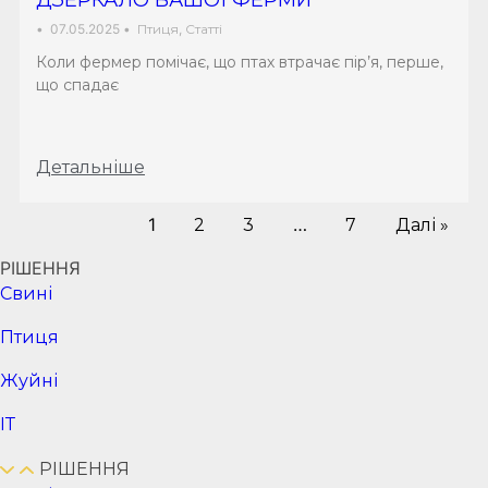
ДЗЕРКАЛО ВАШОЇ ФЕРМИ
•
07.05.2025
•
Птиця
,
Статті
Коли фермер помічає, що птах втрачає пір’я, перше,
що спадає
Детальніше
1
…
2
3
7
Далі »
РІШЕННЯ
Cвині
Птиця
Жуйні
ІТ
РІШЕННЯ