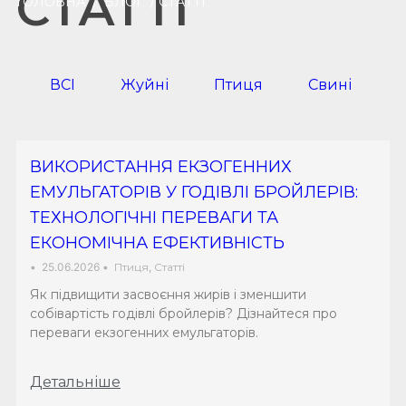
СТАТТІ
ГОЛОВНА
/
БЛОГ
/ СТАТТІ
ВСІ
Жуйні
Птиця
Свині
ВИКОРИСТАННЯ ЕКЗОГЕННИХ
ЕМУЛЬГАТОРІВ У ГОДІВЛІ БРОЙЛЕРІВ:
ТЕХНОЛОГІЧНІ ПЕРЕВАГИ ТА
ЕКОНОМІЧНА ЕФЕКТИВНІСТЬ
•
25.06.2026
•
Птиця
,
Статті
Як підвищити засвоєння жирів і зменшити
собівартість годівлі бройлерів? Дізнайтеся про
переваги екзогенних емульгаторів.
Детальніше