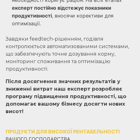
необхідності коригує раціон. На всіх етапах
експерт постійно відстежує показники
продуктивності
, вносячи корективи для
оптимізації.
Завдяки feedtech-рішенням, годівля
контролюється автоматизованими системами,
що забезпечують точне дозування корму,
моніторинг споживання та оптимізацію
продуктивності.
Після досягнення значних результатів у
зниженні витрат наш експерт розробляє
програму підвищення продуктивності, що
допомагає вашому бізнесу досягти нових
висот!
ПРОДУКТИ ДЛЯ ВИСОКОЇ РЕНТАБЕЛЬНОСТІ
ВАШОГО ГОСПОДАРСТВА