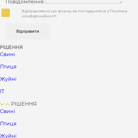
Повідомлення
Відправляючи цю форму ви погоджуєтеся з Політика
конфіденційності
Відправити
РІШЕННЯ
Cвині
Птиця
Жуйні
ІТ
РІШЕННЯ
Cвині
Птиця
Жуйні