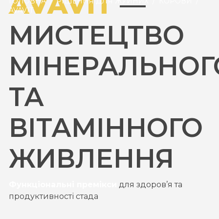
AVAVIT
—
ГОЛОВНА
/
РІШЕННЯ ДЛЯ ЖУЙНИХ
/
КОРОВИ
/
AVAVIT
МИСТЕЦТВО
МІНЕРАЛЬНОГ
ТА
ВІТАМІННОГО
ЖИВЛЕННЯ
Функціональні премікси
для здоров’я та
продуктивності стада