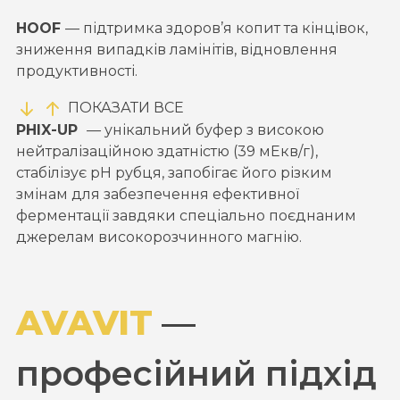
HOOF
—
підтримка здоров’я копит та кінцівок,
зниження випадків ламінітів, відновлення
продуктивності.
ПОКАЗАТИ ВСЕ
PHIX-UP
—
унікальний буфер з високою
нейтралізаційною здатністю (39 мЕкв/г),
стабілізує pH рубця, запобігає його різким
змінам для забезпечення ефективної
ферментації завдяки спеціально поєднаним
джерелам високорозчинного магнію.
AVAVIT
—
професійний підхід