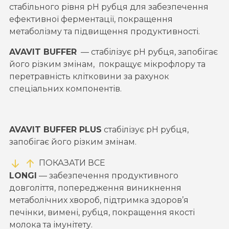
стабільного рівня pH рубця для забезпечення
ефективної ферментації, покращення
метаболізму та підвищення продуктивності.
AVAVIT BUFFER
— стабілізує pH рубця, запобігає
його різким змінам, покращує мікрофлору та
перетравність клітковини за рахунок
спеціальних компонентів.
AVAVIT BUFFER PLUS
стабілізує pH рубця,
запобігає його різким змінам.
ПОКАЗАТИ ВСЕ
LONGI
—
забезпечення продуктивного
довголіття, попередження виникнення
метаболічних хвороб, підтримка здоров’я
печінки, вимені, рубця, покращення якості
молока та імунітету.