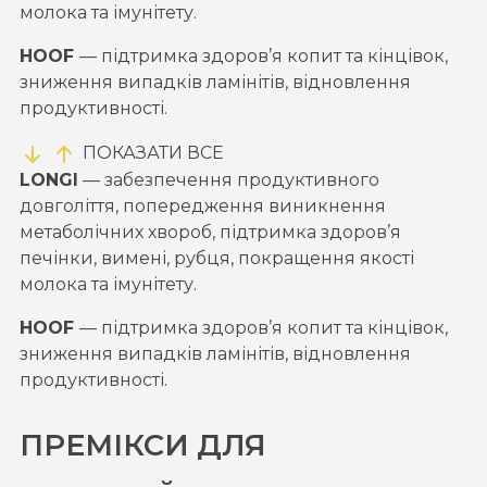
молока та імунітету.
HOOF
—
підтримка здоров’я копит та кінцівок,
зниження випадків ламінітів, відновлення
продуктивності.
ПОКАЗАТИ ВСЕ
LONGI
—
забезпечення продуктивного
довголіття, попередження виникнення
метаболічних хвороб, підтримка здоров’я
печінки, вимені, рубця, покращення якості
молока та імунітету.
HOOF
—
підтримка здоров’я копит та кінцівок,
зниження випадків ламінітів, відновлення
продуктивності.
ПРЕМІКСИ ДЛЯ