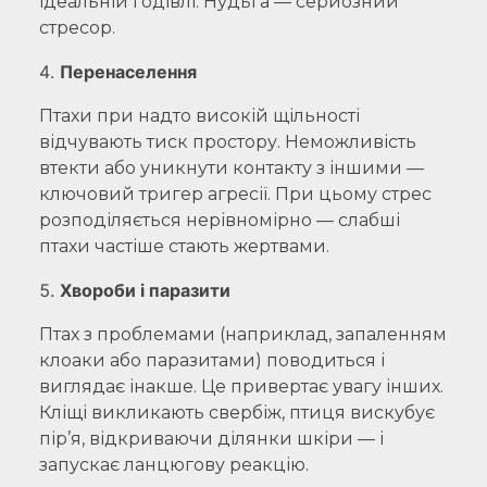
ідеальній годівлі. Нудьга — серйозний
стресор.
Перенаселення
Птахи при надто високій щільності
відчувають тиск простору. Неможливість
втекти або уникнути контакту з іншими —
ключовий тригер агресії. При цьому стрес
розподіляється нерівномірно — слабші
птахи частіше стають жертвами.
Хвороби і паразити
Птах з проблемами (наприклад, запаленням
клоаки або паразитами) поводиться і
виглядає інакше. Це привертає увагу інших.
Кліщі викликають свербіж, птиця вискубує
пір’я, відкриваючи ділянки шкіри — і
запускає ланцюгову реакцію.