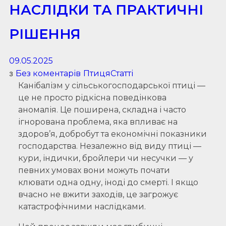
НАСЛІДКИ ТА ПРАКТИЧНІ
РІШЕННЯ
09.05.2025
з
Без коментарів
Птиця
Статті
Канібалізм у сільськогосподарської птиці —
це не просто рідкісна поведінкова
аномалія. Це поширена, складна і часто
ігнорована проблема, яка впливає на
здоров’я, добробут та економічні показники
господарства. Незалежно від виду птиці —
кури, індички, бройлери чи несучки — у
певних умовах вони можуть почати
клювати одна одну, іноді до смерті. І якщо
вчасно не вжити заходів, це загрожує
катастрофічними наслідками.