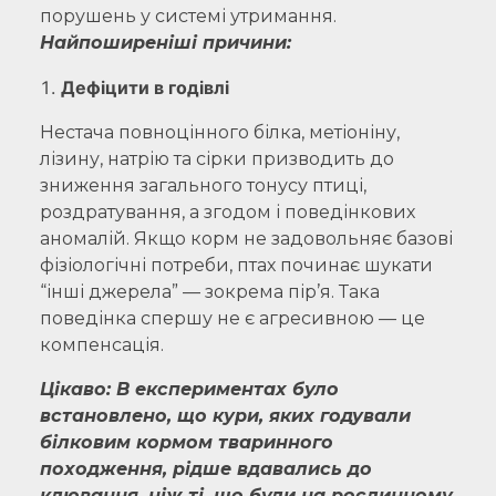
порушень у системі утримання.
Найпоширеніші причини:
Дефіцити в годівлі
Нестача повноцінного білка, метіоніну,
лізину, натрію та сірки призводить до
зниження загального тонусу птиці,
роздратування, а згодом і поведінкових
аномалій. Якщо корм не задовольняє базові
фізіологічні потреби, птах починає шукати
“інші джерела” — зокрема пір’я. Така
поведінка спершу не є агресивною — це
компенсація.
Цікаво: В експериментах було
встановлено, що кури, яких годували
білковим кормом тваринного
походження, рідше вдавались до
клювання, ніж ті, що були на рослинному