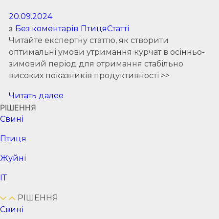
20.09.2024
з
Без коментарів
Птиця
Статті
Читайте експертну статтю, як створити
оптимальні умови утримання курчат в осінньо-
зимовий період для отримання стабільно
високих показників продуктивності >>
Читать далее
РІШЕННЯ
Cвині
Птиця
Жуйні
ІТ
РІШЕННЯ
Cвині