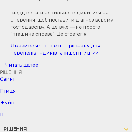
Іноді достатньо пильно подивитися на
оперення, щоб поставити діагноз всьому
господарству. А це вже — не просто
“пташина справа”. Це стратегія.
Дізнайтеся більше про рішення для
перепелів, індиків та іншої птиці >>
Читать далее
РІШЕННЯ
Cвині
Птиця
Жуйні
ІТ
РІШЕННЯ