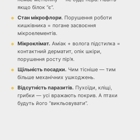
якщо білок “є”.
Стан мікрофлори
. Порушення роботи
кишківника = погане засвоєння
мікроелементів.
Мікроклімат.
Аміак + волога підстилка =
контактний дерматит, опік шкіри,
порушення росту пір’я.
Щільність посадки.
Чим тісніше — тим
більше механічних ушкоджень.
Відсутність паразитів.
Пухоїди, кліщі,
грибки — усі вражають покрив. А птахи
будуть його “викльовувати”.