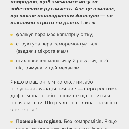
природою, щоб зменшити вагу та
забезпечити рухливість. Але це означає,
що кожне пошкодження фолікула — це
локальна втрата на довго.
Також:
фолікул пера має капілярну сітку;
структура пера саморемонтується
(завдяки мікрогачкам);
птах повинен мати силу й ресурси, щоб
підтримувати цей механізм.
Якщо в раціоні є мікотоксини, або
порушена функція печінки — перо ростиме
деформоване, або зовсім не відновиться
після линьки. Що реально впливає на якість
оперення?
Повноцінна годівля.
Без компромісів. Якщо
немає метіоніну — не буде пера. Навіть