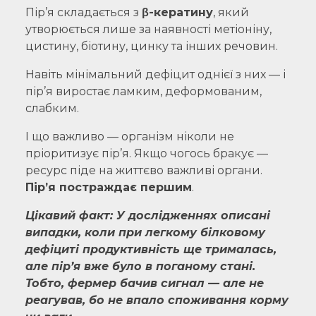
Пір’я складається з
β-кератину
, який
утворюється лише за наявності метіоніну,
цистину, біотину, цинку та інших речовин.
Навіть мінімальний дефіцит однієї з них — і
пір’я виростає ламким, деформованим,
слабким.
І що важливо — організм ніколи не
пріоритизує пір’я. Якщо чогось бракує —
ресурс піде на життєво важливі органи.
Пір’я постраждає першим
.
Цікавий факт: У дослідженнях описані
випадки, коли при легкому білковому
дефіциті продуктивність ще трималась,
але пір’я вже було в поганому стані.
Тобто, фермер бачив сигнал — але не
реагував, бо не впало споживання корму