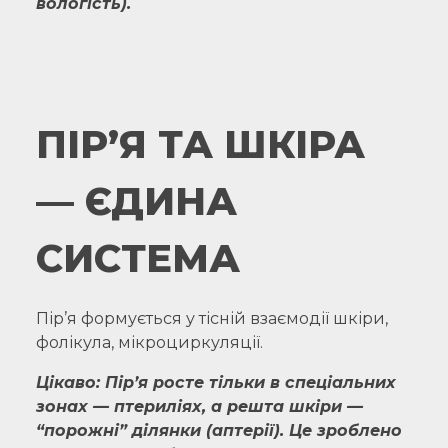
вологість).
ПІР’Я ТА ШКІРА
— ЄДИНА
СИСТЕМА
Пір’я формується у тісній взаємодії шкіри,
фолікула, мікроциркуляції.
Цікаво: Пір’я росте тільки в спеціальних
зонах — птериліях, а решта шкіри —
“порожні” ділянки (аптерії). Це зроблено