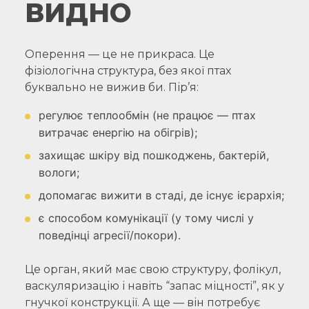
ВИДНО
Оперення — це не прикраса. Це
фізіологічна структура, без якої птах
буквально не вижив би. Пір’я:
регулює теплообмін (не працює — птах
витрачає енергію на обігрів);
захищає шкіру від пошкоджень, бактерій,
вологи;
допомагає вижити в стаді, де існує ієрархія;
є способом комунікації (у тому числі у
поведінці агресії/покори).
Це орган, який має свою структуру, фолікул,
васкуляризацію і навіть “запас міцності”, як у
гнучкої конструкції. А ще — він потребує