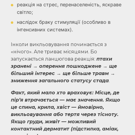
реакція на стрес, перенаселеність, яскраве
світло;
наслідок браку стимуляції (особливо в
інтенсивних системах).
Інколи викльовування починається з
«нічого». Але триває місяцями. Бо
запускається ланцюгова реакція:
птахи
зранені → оперення пошкоджене → ще
більший інтерес → ще більше травм →
зниження загального статусу стада
.
Факт, який мало хто враховує: Місце, де
пір’я втрачається — має значення. Якщо
це спина, крила, хвіст — ймовірно,
викльовування або тертя через тісноту.
Якщо груди, живіт — можливий
контактний дерматит (підстилка, аміак,