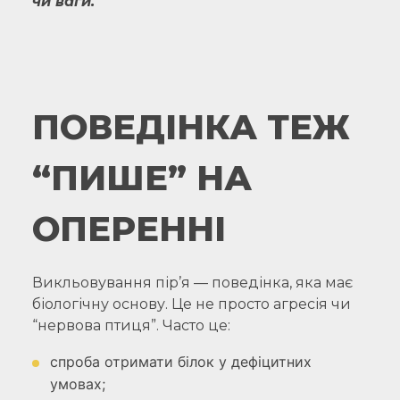
чи ваги.
ПОВЕДІНКА ТЕЖ
“ПИШЕ” НА
ОПЕРЕННІ
Викльовування пір’я — поведінка, яка має
біологічну основу. Це не просто агресія чи
“нервова птиця”. Часто це:
спроба отримати білок у дефіцитних
умовах;