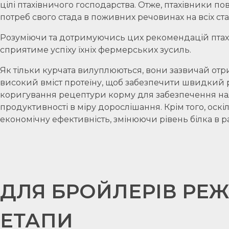
цілі птахівничого господарства. Отже, птахівники 
потреб свого стада в поживних речовинах на всіх ста
Розуміючи та дотримуючись цих рекомендацій птахів
сприятиме успіху їхніх фермерських зусиль.
Як тільки курчата вилуплюються, вони зазвичай от
високий вміст протеїну, щоб забезпечити швидкий рі
коригування рецептури корму для забезпечення нал
продуктивності в міру дорослішання. Крім того, ос
економічну ефективність, змінюючи рівень білка в ра
ДЛЯ БРОЙЛЕРІВ РЕЖ
ЕТАПИ