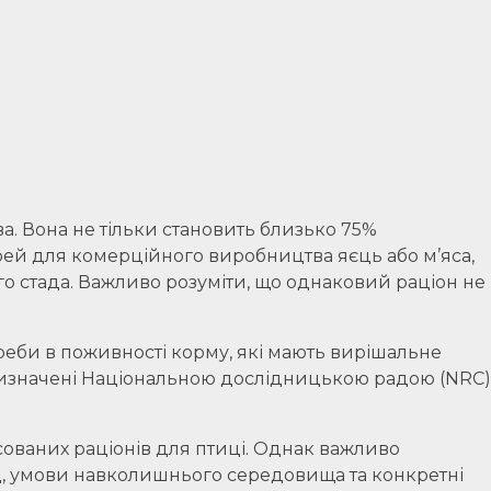
ва. Вона не тільки становить близько 75%
урей для комерційного виробництва яєць або м’яса,
о стада. Важливо розуміти, що однаковий раціон не
треби в поживності корму, які мають вирішальне
 визначені Національною дослідницькою радою (NRC)
ованих раціонів для птиці. Однак важливо
лад, умови навколишнього середовища та конкретні