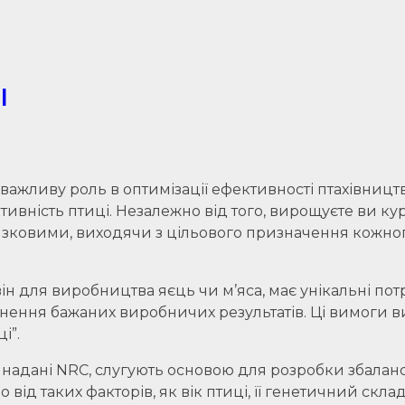
І
 важливу роль в оптимізації ефективності птахівницт
тивність птиці. Незалежно від того, вирощуєте ви к
язковими, виходячи з цільового призначення кожног
ін для виробництва яєць чи м’яса, має унікальні по
ягнення бажаних виробничих результатів. Ці вимоги
і”.
адані NRC, слугують основою для розробки збаланс
 від таких факторів, як вік птиці, її генетичний ск