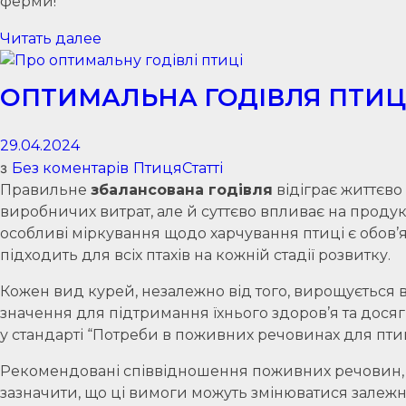
ферми!
Читать далее
ОПТИМАЛЬНА ГОДІВЛЯ ПТИЦ
29.04.2024
з
Без коментарів
Птиця
Статті
Правильне
збалансована годівля
відіграє життєво
виробничих витрат, але й суттєво впливає на продук
особливі міркування щодо харчування птиці є обов’
підходить для всіх птахів на кожній стадії розвитку.
Кожен вид курей, незалежно від того, вирощується в
значення для підтримання їхнього здоров’я та дос
у стандарті “Потреби в поживних речовинах для птиц
Рекомендовані співвідношення поживних речовин, н
зазначити, що ці вимоги можуть змінюватися залежно