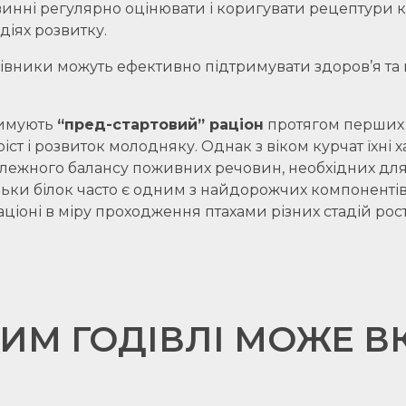
повинні регулярно оцінювати і коригувати рецептури
діях розвитку.
ники можуть ефективно підтримувати здоров’я та пр
римують
“пред-стартовий” раціон
протягом перших т
ст і розвиток молодняку. Однак з віком курчат їхні 
ежного балансу поживних речовин, необхідних для з
кільки білок часто є одним з найдорожчих компонент
ціоні в міру проходження птахами різних стадій рост
ИМ ГОДІВЛІ МОЖЕ В